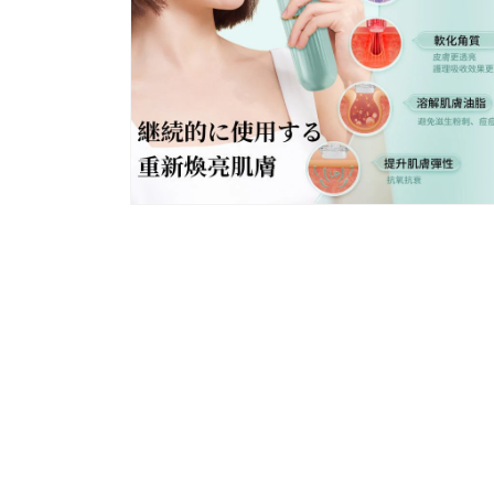
モーダルでメディア (4) を開く