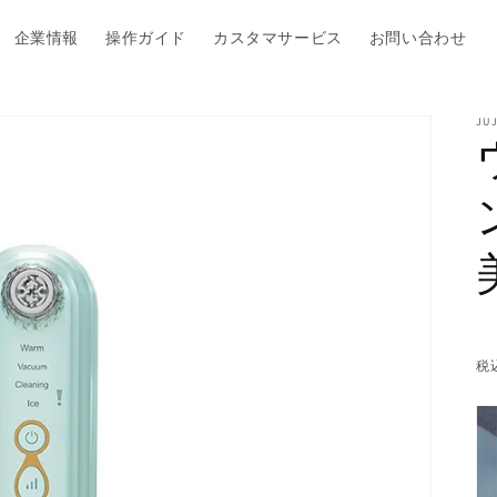
企業情報
操作ガイド
カスタマサービス
お問い合わせ
JU
通
税