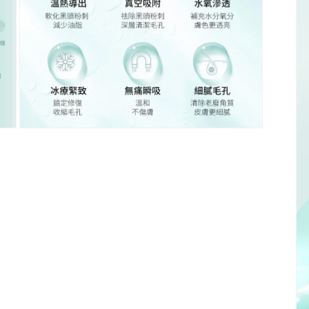
モーダルでメディア (5) を開く