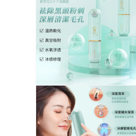
モーダルでメディア (2) を開く