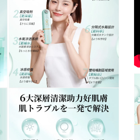
モーダルでメディア (3) を開く